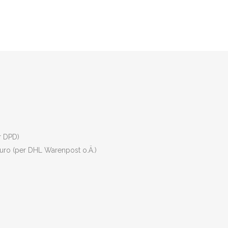
r DPD)
uro (per DHL Warenpost o.Ä.)